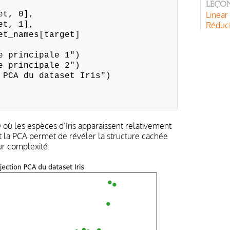
Leçon
t, 0],
Linear
t, 1],
Réduct
_names[target]
e principale 1")
e principale 2")
 PCA du dataset Iris")
où les espèces d’Iris apparaissent relativement
t la PCA permet de révéler la structure cachée
ur complexité.