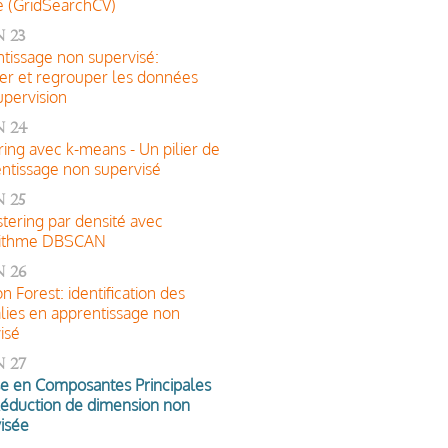
e (GridSearchCV)
 23
tissage non supervisé:
er et regrouper les données
upervision
n 24
ring avec k-means - Un pilier de
entissage non supervisé
 25
stering par densité avec
orithme DBSCAN
 26
on Forest: identification des
ies en apprentissage non
isé
 27
e en Composantes Principales
éduction de dimension non
isée