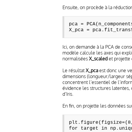
Ensuite, on procède à la réducti
pca = PCA(n_component
X_pca = pca.fit_trans
Ici, on demande à la PCA de cons
modèle calcule les axes qui exp
normalisées
X_scaled
et projette
Le résultat
X_pca
est donc une ver
dimensions (longueur/largeur sépa
concentrent l’essentiel de l’inform
évidence les structures latentes,
d’Iris.
En fin, on projette les données 
plt.figure(figsize=(8
for target in np.uniq