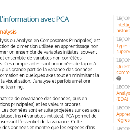
 l’information avec PCA
Leçon
Intelli
histoir
nalysis
ysis ou Analyse en Composantes Principales) est
Leçon
Types 
ction de dimension utilisée en apprentissage non
superv
rmer un ensemble de variables initiales, souvent
vel ensemble de variables non corrélées
Leçon
s. Ces composantes sont ordonnées de façon à
Qu'est
 plus grande part de la variance des données.
comme
formation en quelques axes tout en minimisant la
 la visualisation, l’analyse et parfois améliore
ne learning.
Leço
Analys
matrice de covariance des données, puis en
(EDA)
tions principales) et les valeurs propres
Leçon
 Les données sont ensuite projetées sur ces axes
Appren
ataset Iris (4 variables initiales), PCA permet de
régres
servant l’essentiel de la variance. Cette
re des données et montre que les espèces d’Iris
Leço