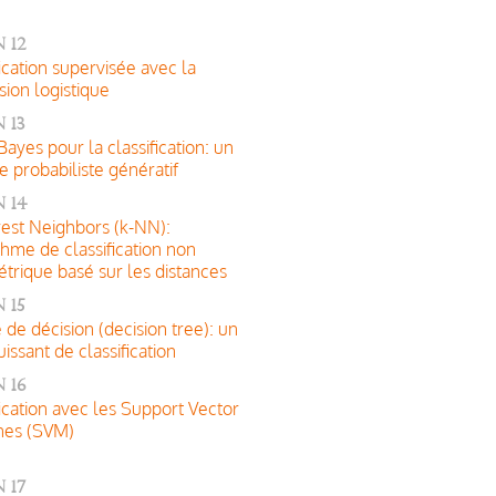
 12
fication supervisée avec la
sion logistique
 13
Bayes pour la classification: un
 probabiliste génératif
 14
est Neighbors (k-NN):
thme de classification non
trique basé sur les distances
 15
e de décision (decision tree): un
uissant de classification
 16
fication avec les Support Vector
nes (SVM)
 17