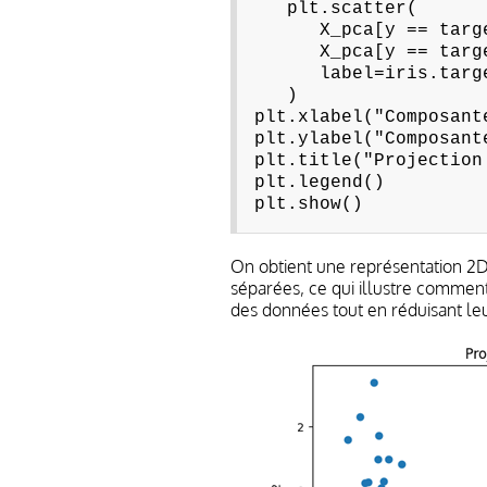
plt.scatter(
X_pca[y == targe
X_pca[y == targe
label=iris.target
)
plt.xlabel("Composant
plt.ylabel("Composant
plt.title("Projection
plt.legend()
plt.show()
On obtient une représentation 2D 
séparées, ce qui illustre commen
des données tout en réduisant le