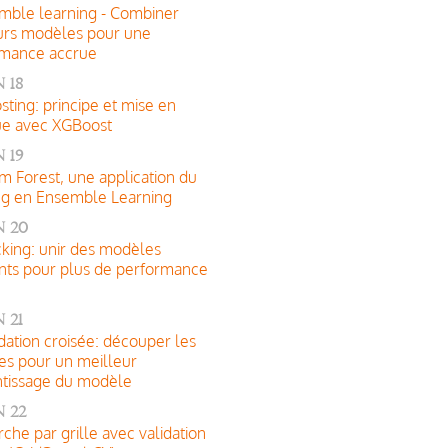
mble learning - Combiner
urs modèles pour une
rmance accrue
 18
sting: principe et mise en
ue avec XGBoost
 19
 Forest, une application du
ng en Ensemble Learning
n 20
cking: unir des modèles
ents pour plus de performance
 21
idation croisée: découper les
s pour un meilleur
tissage du modèle
 22
che par grille avec validation