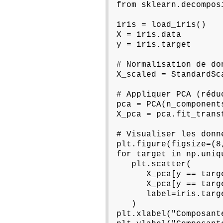
from sklearn.decompos
iris = load_iris()
X = iris.data
y = iris.target
# Normalisation de do
X_scaled = StandardSc
# Appliquer PCA (rédu
pca = PCA(n_component
X_pca = pca.fit_trans
# Visualiser les donn
plt.figure(figsize=(8
for target in np.uniq
plt.scatter(
X_pca[y == targe
X_pca[y == targe
label=iris.target
)
plt.xlabel("Composant