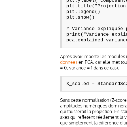
plt.ylabel("Composant
plt.title("Projection
plt.legend()
plt.show()
# Variance expliquée 
print("Variance expli
pca.explained_varianc
Après avoir importé les modules n
données
en PCA, car elle met to
= 0, variance = 1 dans ce cas):
X_scaled = StandardSc
Sans cette normalisation (Z‑score
amplitudes numériques domineraie
qui fausserait la projection. En st
axes qui reflètent réellement la 
que simplement la différence d’u