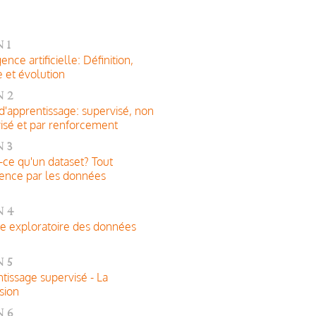
 1
gence artificielle: Définition,
e et évolution
 2
d'apprentissage: supervisé, non
isé et par renforcement
 3
-ce qu'un dataset? Tout
nce par les données
n 4
e exploratoire des données
 5
tissage supervisé - La
sion
n 6