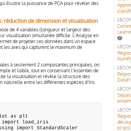
qui illustre la puissance de PCA pour révéler des
Appren
classif
s: réduction de dimension et visualisation
Leçon
Comme
spose de 4 variables (longueur et largeur des
Learni
ur visualisation simultanée difficile. L’Analyse en
ermet de projeter ces données dans un espace
t les axes qui capturent le maximum de
Leçon
Régres
NumPy,
tiales à seulement 2 composantes principales, on
Leçon
mple et lisible, tout en conservant l’essentiel de
Régres
ite la visualisation et révèle la structure des
DataF
naturelle entre les différentes espèces d’Iris.
Leçon
Sépara
ensemb
Leçon
Régres
lot as plt
découp
 import load_iris
et test
ssing import StandardScaler