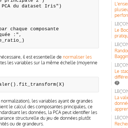
e principale 2")
L'ense
 PCA du dataset Iris")
plusie
perfo
Leçon
par chaque composante
Le Boo
quée :",
pratiq
e_ratio_)
Leçon
Random
Baggi
écessaire, il est essentielle de
normaliser les
utes les variables sur la même échelle (moyenne
Leço
Le sta
différ
aler().fit_transform(X)
Leçon
La val
 normalization), les variables ayant de grandes
donnée
nt le calcul des composantes principales, ce
appren
andardisant les données, la PCA peut identifier les
variance structurelle du jeu de données plutôt
Leçon
nités ou de grandeurs.
Recher