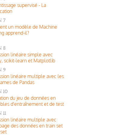
tissage supervisé - La
ication
 7
nt un modèle de Machine
ng apprend-il?
 8
sion linéaire simple avec
 scikit-learn et Matplotlib
 9
sion linéaire multiple avec les
rames de Pandas
 10
tion du jeu de données en
les d'entraînement et de test
 11
sion linéaire multiple avec
age des données en train set
 set