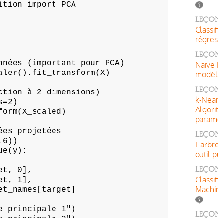
ition import PCA
Leçon
Classi
régres
Leçon
nnées (important pour PCA)
Naive 
aler().fit_transform(X)
modèle
Leçon
ction à 2 dimensions)
k-Near
s=2)
Algori
form(X_scaled)
paramé
ées projetées
Leçon
,6))
L'arbr
ue(y):
outil p
t, 0],
Leçon
Classi
t, 1],
Machi
_names[target]
e principale 1")
Leçon