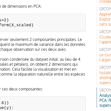
croisé
on de dimensions en PCA:
Leçon
Appren
Explor
s=2)
sans s
form(X_scaled)
Leço
Cluste
erver seulement 2 composantes principales. Le
l'appr
liquent le maximum de variance dans les données
 chaque observation sur ces deux axes.
Leçon
Le clu
sion condensée du dataset initial: au lieu de 4
l'alg
les et pétales), on obtient 2 dimensions qui
Leçon
ation. Cela facilite la visualisation et met en
Isolati
 comme la séparation naturelle entre les espèces
anomal
superv
sur ces deux composantes:
Leçon
Analys
PCA: R
,6))
superv
ue(y):