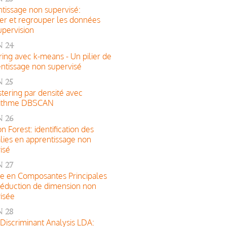
tissage non supervisé:
er et regrouper les données
upervision
n 24
ring avec k-means - Un pilier de
entissage non supervisé
 25
stering par densité avec
orithme DBSCAN
 26
on Forest: identification des
ies en apprentissage non
isé
 27
e en Composantes Principales
éduction de dimension non
isée
 28
 Discriminant Analysis LDA: