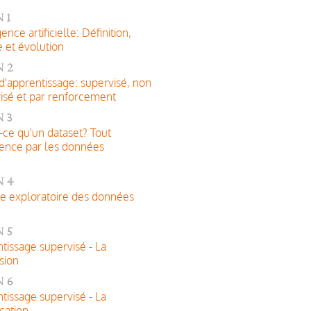
 1
gence artificielle: Définition,
e et évolution
 2
d'apprentissage: supervisé, non
isé et par renforcement
 3
-ce qu'un dataset? Tout
nce par les données
n 4
e exploratoire des données
 5
tissage supervisé - La
sion
n 6
tissage supervisé - La
ication