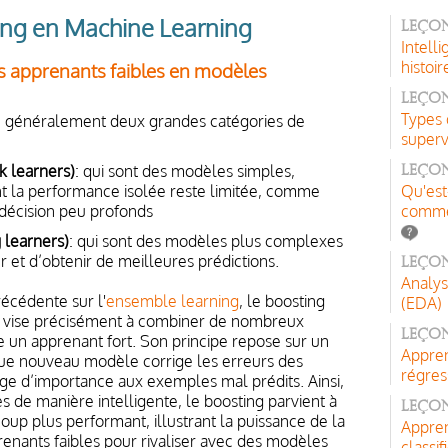
ing en Machine Learning
Leçon
Intelli
histoir
s apprenants faibles en modèles
Leçon
Types 
ue généralement deux grandes catégories de
superv
k learners)
: qui sont des modèles simples,
Leçon
nt la performance isolée reste limitée, comme
Qu'est
décision peu profonds
comme
 learners)
: qui sont des modèles plus complexes
 et d’obtenir de meilleures prédictions.
Leço
Analys
écédente sur l'
ensemble learning
, le boosting
(EDA)
i vise précisément à combiner de nombreux
Leçon
e un apprenant fort. Son principe repose sur un
Appren
ue nouveau modèle corrige les erreurs des
régres
e d’importance aux exemples mal prédits. Ainsi,
de manière intelligente, le boosting parvient à
Leço
up plus performant, illustrant la puissance de la
Appren
renants faibles pour rivaliser avec des modèles
classif