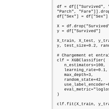
df = df[["Survived", 
"Parch", "Fare"]].dro
df["Sex"] = df["Sex"]
X = df.drop("Survived
y = df["Survived"]
X_train, X_test, y_tr
y, test_size=0.2, ran
# Chargement et entra
clf = XGBClassifier(
n_estimators=100,
learning_rate=0.1,
max_depth=3,
random_state=42,
use_label_encoder=F
eval_metric="loglo
)
clf.fit(X_train, y_tr