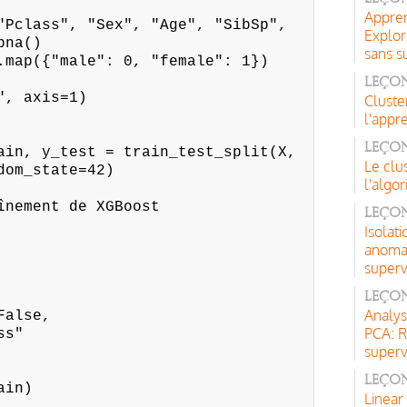
Appren
"Pclass", "Sex", "Age", "SibSp",
Explor
pna()
sans s
.map({"male": 0, "female": 1})
Leço
", axis=1)
Cluste
l'appr
Leçon
ain, y_test = train_test_split(X,
Le clu
dom_state=42)
l'alg
înement de XGBoost
Leçon
Isolati
anomal
superv
Leçon
Analys
alse,
PCA: R
ss"
superv
Leçon
ain)
Linear