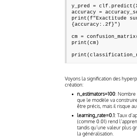
y_pred = clf.predict(
accuracy = accuracy_s
print(f"Exactitude su
{accuracy:.2f}")
cm = confusion_matrix
print(cm)
print(classification_
Voyons la signification des hype
création:
n_estimators=100
: Nombre d
que le modèle va construire
être précis, mais il risque a
learning_rate=0.1
: Taux d’a
(comme 0.01) rend l’apprent
tandis qu’une valeur plus g
la généralisation.