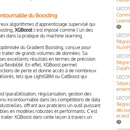
Leçon
ontournable du Boosting
Comme
Learni
eux algorithmes d’apprentissage supervisé qui
oosting,
XGBoost
s’est imposé comme l’un des
isés dans la pratique du machine learning.
Leçon
Régres
optimisée du Gradient Boosting, conçue pour
NumPy,
de traiter de grands volumes de données. Sa
Leçon
ses excellents résultats en termes de précision
Régres
sa flexibilité. En effet, XGBoost permet
DataF
fonctions de perte et donne accès à de nombreux
éliorés, tels que LightGBM ou CatBoost qui
Leçon
Sépara
ensemb
 (parallélisation, régularisation, gestion des
Leçon
venu incontournable dans les compétitions de data
Régres
dustrielles, offrant aux praticiens un outil puissant
découp
bles en modèles robustes et performants. C’est
et test
 traiter XGBoost dans cette leçon à travers un