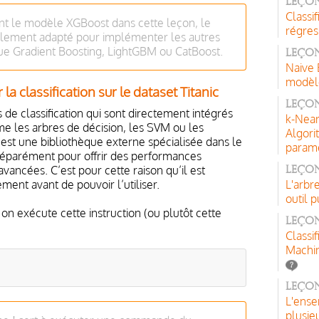
Leçon
Classi
ent le modèle XGBoost dans cette leçon, le
régres
ilement adapté pour implémenter les autres
que Gradient Boosting, LightGBM ou CatBoost.
Leçon
Naive 
modèle
a classification sur le dataset Titanic
Leçon
de classification qui sont directement intégrés
k-Near
me les arbres de décision, les SVM ou les
Algori
 est une bibliothèque externe spécialisée dans le
paramé
séparément pour offrir des performances
avancées. C’est pour cette raison qu’il est
Leçon
ment avant de pouvoir l’utiliser.
L'arbr
outil p
on exécute cette instruction (ou plutôt cette
Leçon
Classi
Machi
Leçon
L'ense
plusie