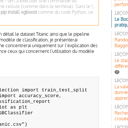
gne ! sert à exécuter une commande du
perfo
e cellule (comme dans le terminal). Sans le !,
r
pip install xgboost
comme du code Python, ce
Leçon
Le Boo
pratiq
tail le dataset Titanic ainsi que le pipeline
Leçon
dèle de classification, je présenterai
Random
e concentrerai uniquement sur l’explication des
Baggi
ce ceux qui concernent l'utilisation du modèle
Leço
Le sta
différ
Leçon
La val
lection import train_test_split
donnée
import accuracy_score,
appren
ssification_report
lot as plt
Leçon
Recher
GBClassifier
croisé
anic.csv")
Leçon