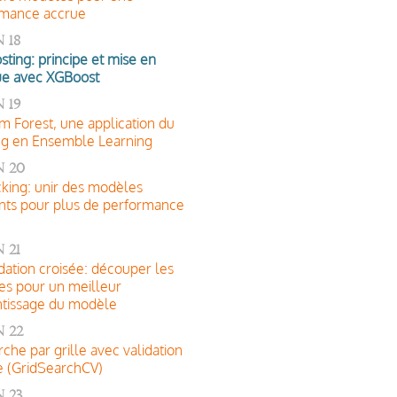
rmance accrue
 18
sting: principe et mise en
ue avec XGBoost
 19
 Forest, une application du
ng en Ensemble Learning
n 20
cking: unir des modèles
ents pour plus de performance
 21
idation croisée: découper les
s pour un meilleur
tissage du modèle
 22
che par grille avec validation
e (GridSearchCV)
 23