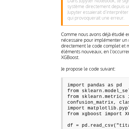
Dans Jupyter Notebook, le si
système directement depuis un
Jupyter essaierait d’interpréte
qui provoquerait une erreur.
Comme nous avons déjà étudié en dé
nécessaire pour implémenter un mo
directement le code complet et m
éléments nouveaux, en l'occurren
XGBoost.
Je propose le code suivant:
import pandas as pd
from sklearn.model_se
from sklearn.metrics 
confusion_matrix, cla
import matplotlib.pyp
from xgboost import X
df = pd.read_csv("tit