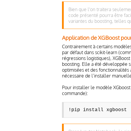
Bien que l'on traitera seulem
code présenté pourra être fac
variantes du boosting, telles 
Application de XGBoost pour l
Contrairement à certains modèles 
par défaut dans scikit-learn (com
régressions logistiques), XGBoost
boosting. Elle a été développée 
optimisées et des fonctionnalités 
nécessaire de l’installer manuelle
Pour installer le modèle XGboost 
commande):
!pip install xgboost