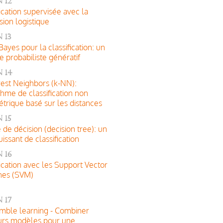
 12
fication supervisée avec la
sion logistique
 13
Bayes pour la classification: un
 probabiliste génératif
 14
est Neighbors (k-NN):
thme de classification non
trique basé sur les distances
 15
e de décision (decision tree): un
uissant de classification
 16
fication avec les Support Vector
nes (SVM)
 17
mble learning - Combiner
urs modèles pour une