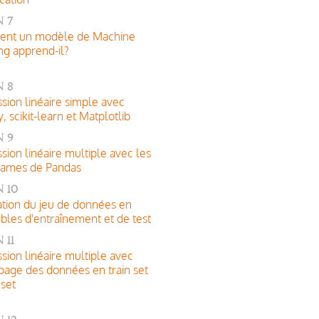
 7
nt un modèle de Machine
ng apprend-il?
 8
sion linéaire simple avec
 scikit-learn et Matplotlib
 9
sion linéaire multiple avec les
rames de Pandas
 10
tion du jeu de données en
les d'entraînement et de test
 11
sion linéaire multiple avec
age des données en train set
 set