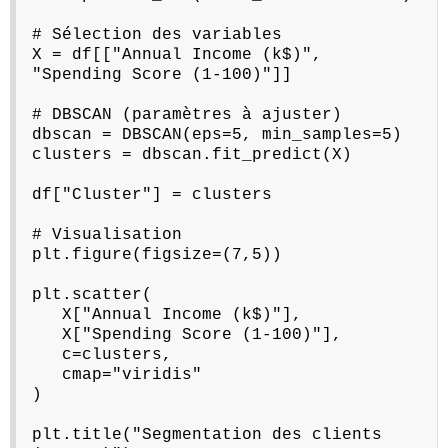
# Sélection des variables
X = df[["Annual Income (k$)",
"Spending Score (1-100)"]]
# DBSCAN (paramètres à ajuster)
dbscan = DBSCAN(eps=5, min_samples=5)
clusters = dbscan.fit_predict(X)
df["Cluster"] = clusters
# Visualisation
plt.figure(figsize=(7,5))
plt.scatter(
X["Annual Income (k$)"],
X["Spending Score (1-100)"],
c=clusters,
cmap="viridis"
)
plt.title("Segmentation des clients