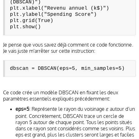
(DBSCAN)")
plt.xlabel("Revenu annuel (k$)")
plt.ylabel("Spending Score")
plt.grid(True)
plt.show()
Je pense que vous savez déjà comment ce code fonctionne.
Je vais juste m'arrêter sur cette instruction:
dbscan = DBSCAN(eps=5, min_samples=5)
Ce code crée un modèle DBSCAN en fixant les deux
paramètres essentiels expliqués précédemment:
ε
eps=5
: Représente le rayon du voisinage
autour d’un
ε
point. Concrètement, DBSCAN trace un cercle de
rayon 5 autour de chaque point. Tous les points situés
dans ce rayon sont considérés comme ses voisins. Plus
eps est grand, plus les clusters seront larges et faciles