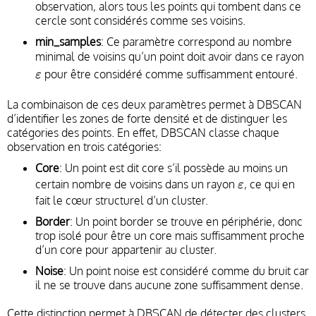
observation, alors tous les points qui tombent dans ce
cercle sont considérés comme ses voisins.
min_samples
: Ce paramètre correspond au nombre
ε
minimal de voisins qu’un point doit avoir dans ce rayon
pour être considéré comme suffisamment entouré.
ε
La combinaison de ces deux paramètres permet à DBSCAN
d’identifier les zones de forte densité et de distinguer les
catégories des points. En effet, DBSCAN classe chaque
observation en trois catégories:
Core
: Un point est dit core s’il possède au moins un
ε
certain nombre de voisins dans un rayon
, ce qui en
ε
fait le cœur structurel d’un cluster.
Border
: Un point border se trouve en périphérie, donc
trop isolé pour être un core mais suffisamment proche
d’un core pour appartenir au cluster.
Noise
: Un point noise est considéré comme du bruit car
il ne se trouve dans aucune zone suffisamment dense.
Cette distinction permet à DBSCAN de détecter des clusters