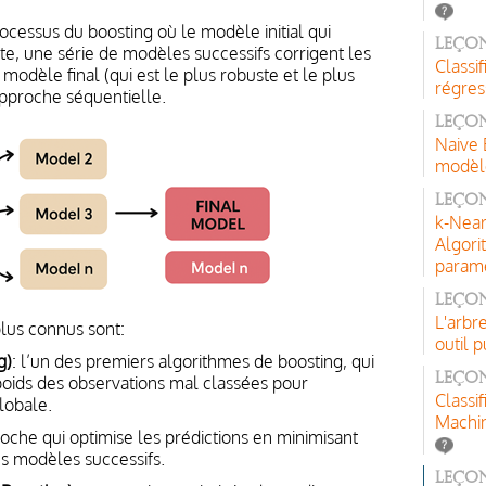
rocessus du boosting où le modèle initial qui
Leçon
e, une série de modèles successifs corrigent les
Classi
odèle final (qui est le plus robuste et le plus
régres
approche séquentielle.
Leçon
Naive 
modèle
Leçon
k-Near
Algori
paramé
Leçon
L'arbr
lus connus sont:
outil p
g)
: l’un des premiers algorithmes de boosting, qui
Leçon
oids des observations mal classées pour
Classi
lobale.
Machi
oche qui optimise les prédictions en minimisant
es modèles successifs.
Leçon