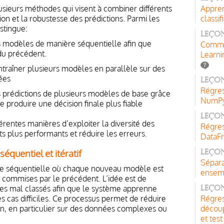
sieurs méthodes qui visent à combiner différents
Appren
on et la robustesse des prédictions. Parmi les
classif
istingue:
Leçon
es modèles de manière séquentielle afin que
Comme
du précédent.
Learni
entraîner plusieurs modèles en parallèle sur des
ées
Leçon
Régres
s prédictions de plusieurs modèles de base grâce
NumPy,
produire une décision finale plus fiable
Leçon
férentes manières d’exploiter la diversité des
Régres
s plus performants et réduire les erreurs.
DataF
équentiel et itératif
Leçon
Sépara
e séquentielle où chaque nouveau modèle est
ensemb
s commises par le précédent. L’idée est de
es mal classés afin que le système apprenne
Leçon
 cas difficiles. Ce processus permet de réduire
Régres
ion, en particulier sur des données complexes ou
découp
et test