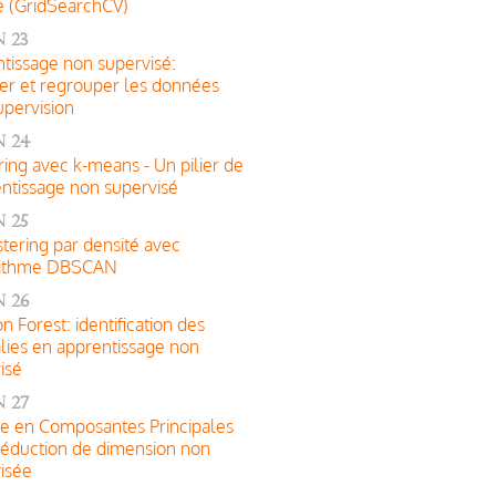
e (GridSearchCV)
 23
tissage non supervisé:
er et regrouper les données
upervision
n 24
ring avec k-means - Un pilier de
entissage non supervisé
 25
stering par densité avec
orithme DBSCAN
 26
on Forest: identification des
ies en apprentissage non
isé
 27
e en Composantes Principales
éduction de dimension non
isée