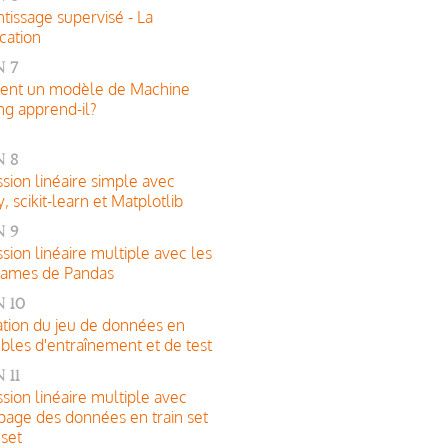
tissage supervisé - La
ication
 7
nt un modèle de Machine
ng apprend-il?
 8
sion linéaire simple avec
 scikit-learn et Matplotlib
 9
sion linéaire multiple avec les
rames de Pandas
 10
tion du jeu de données en
les d'entraînement et de test
 11
sion linéaire multiple avec
age des données en train set
 set