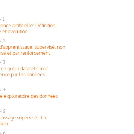
 1
gence artificielle: Définition,
e et évolution
 2
d'apprentissage: supervisé, non
isé et par renforcement
 3
-ce qu'un dataset? Tout
nce par les données
n 4
e exploratoire des données
 5
tissage supervisé - La
sion
n 6