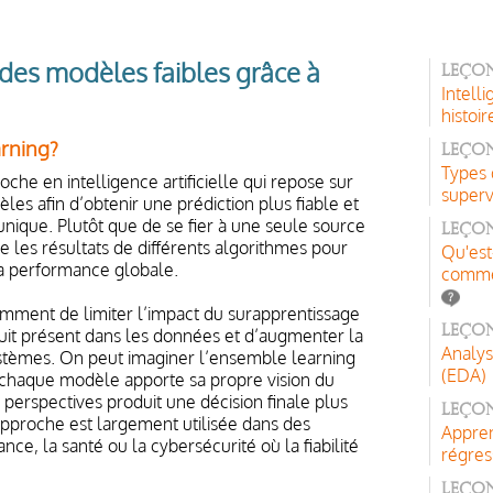
 des modèles faibles grâce à
Leçon
Intelli
histoir
arning?
Leçon
Types 
che en intelligence artificielle qui repose sur
superv
es afin d’obtenir une prédiction plus fiable et
nique. Plutôt que de se fier à une seule source
Leçon
 les résultats de différents algorithmes pour
Qu'est
la performance globale.
comme
mment de limiter l’impact du surapprentissage
Leço
bruit présent dans les données et d’augmenter la
Analys
ystèmes. On peut imaginer l’ensemble learning
(EDA)
chaque modèle apporte sa propre vision du
perspectives produit une décision finale plus
Leçon
 approche est largement utilisée dans des
Appren
e, la santé ou la cybersécurité où la fiabilité
régres
Leço