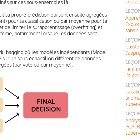
croisé
nés sur ces sous-ensembles là.
Leçon
 sa propre prédiction qui sont ensuite agrégées
Appren
ent) pour la classification ou par moyenne pour la
Explor
de limiter le surapprentissage (overfitting) et
sans s
stème, notamment lorsque les données sont
Leço
Cluste
us du bagging où les modèles indépendants (Model
l'appr
é sur un sous-échantillon différent de données.
Leçon
régées (par vote ou par moyenne).
Le clu
l'alg
Leçon
Isolati
anomal
superv
Leçon
Analys
PCA: R
superv