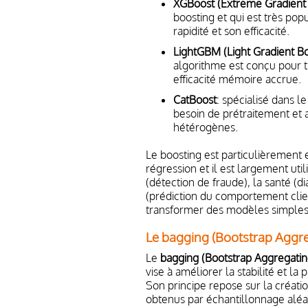
XGBoost (Extreme Gradient 
boosting et qui est très pop
rapidité et son efficacité.
LightGBM (Light Gradient B
algorithme est conçu pour 
efficacité mémoire accrue.
CatBoost
: spécialisé dans le
besoin de prétraitement et
hétérogènes.
Le boosting est particulièrement e
régression et il est largement ut
(détection de fraude), la santé (d
(prédiction du comportement clien
transformer des modèles simple
Le bagging (Bootstrap Aggre
Le
bagging (Bootstrap Aggregatin
vise à améliorer la stabilité et la
Son principe repose sur la créat
obtenus par échantillonnage aléat