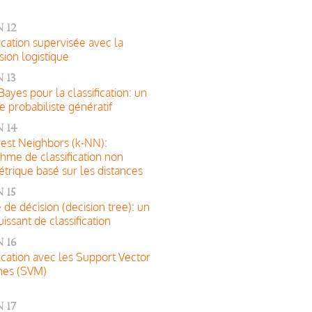
 12
fication supervisée avec la
sion logistique
 13
Bayes pour la classification: un
 probabiliste génératif
 14
est Neighbors (k-NN):
thme de classification non
trique basé sur les distances
 15
e de décision (decision tree): un
uissant de classification
 16
fication avec les Support Vector
nes (SVM)
 17