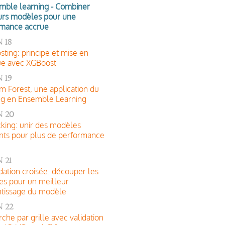
mble learning - Combiner
urs modèles pour une
rmance accrue
 18
sting: principe et mise en
ue avec XGBoost
 19
 Forest, une application du
ng en Ensemble Learning
n 20
cking: unir des modèles
ents pour plus de performance
 21
idation croisée: découper les
s pour un meilleur
tissage du modèle
 22
che par grille avec validation