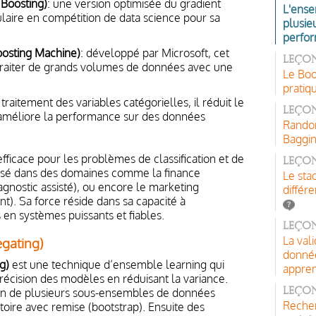
Boosting)
: une version optimisée du gradient
L'ense
ulaire en compétition de data science pour sa
plusie
perfo
oosting Machine)
: développé par Microsoft, cet
Leçon
traiter de grands volumes de données avec une
Le Boo
pratiq
 traitement des variables catégorielles, il réduit le
Leçon
 améliore la performance sur des données
Random
Baggi
fficace pour les problèmes de classification et de
Leço
ilisé dans des domaines comme la finance
Le sta
iagnostic assisté), ou encore le marketing
différ
t). Sa force réside dans sa capacité à
s en systèmes puissants et fiables.
Leçon
La val
gating)
donnée
g)
est une technique d’ensemble learning qui
appren
 précision des modèles en réduisant la variance.
ion de plusieurs sous-ensembles de données
Leçon
Recher
oire avec remise (bootstrap). Ensuite des