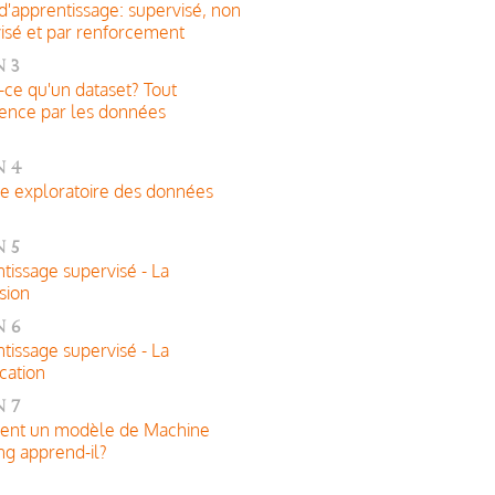
d'apprentissage: supervisé, non
isé et par renforcement
 3
-ce qu'un dataset? Tout
nce par les données
n 4
e exploratoire des données
 5
tissage supervisé - La
sion
n 6
tissage supervisé - La
ication
 7
nt un modèle de Machine
ng apprend-il?