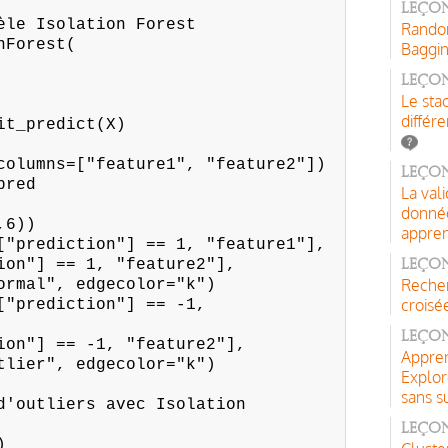
Leçon
èle Isolation Forest
Random
nForest(
Baggi
Leço
Le sta
différ
it_predict(X)
columns=["feature1", "feature2"])
Leçon
pred
La val
donnée
,6))
appren
["prediction"] == 1, "feature1"],
n"] == 1, "feature2"],
Leçon
Recher
rmal", edgecolor="k")
croisé
["prediction"] == -1,
Leçon
n"] == -1, "feature2"],
Appren
lier", edgecolor="k")
Explor
sans s
d'outliers avec Isolation
Leço
)