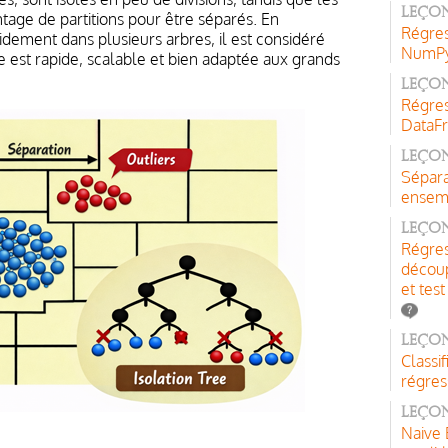
Leçon
age de partitions pour être séparés. En
Régres
idement dans plusieurs arbres, il est considéré
NumPy,
 est rapide, scalable et bien adaptée aux grands
Leçon
Régres
DataF
Leçon
Sépara
ensemb
Leçon
Régres
découp
et test
Leçon
Classi
régres
Leçon
Naive 