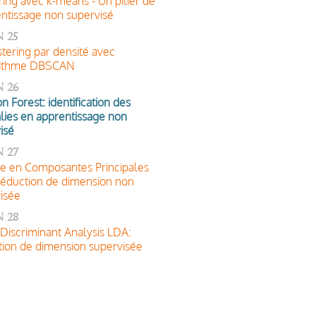
ring avec k-means - Un pilier de
entissage non supervisé
 25
stering par densité avec
orithme DBSCAN
 26
on Forest: identification des
ies en apprentissage non
isé
 27
e en Composantes Principales
éduction de dimension non
isée
 28
 Discriminant Analysis LDA:
ion de dimension supervisée