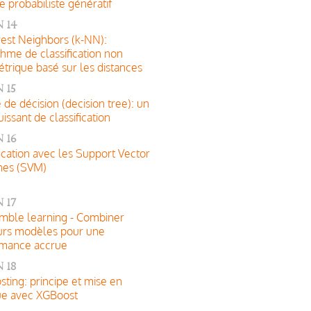
 probabiliste génératif
 14
est Neighbors (k-NN):
thme de classification non
trique basé sur les distances
 15
e de décision (decision tree): un
uissant de classification
 16
fication avec les Support Vector
nes (SVM)
 17
mble learning - Combiner
urs modèles pour une
rmance accrue
 18
sting: principe et mise en
ue avec XGBoost