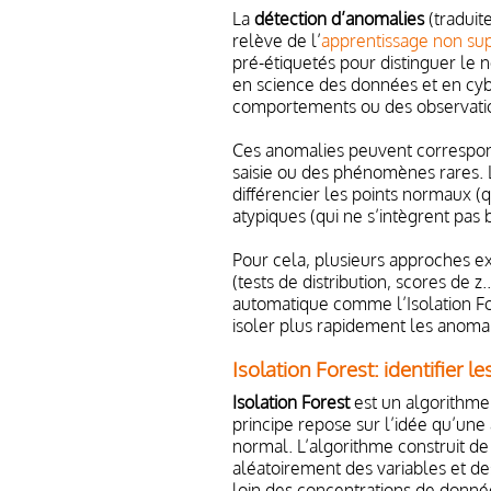
La
détection d’anomalies
(traduit
relève de l’
apprentissage non su
pré-étiquetés pour distinguer le n
en science des données et en cybe
comportements ou des observatio
Ces anomalies peuvent correspond
saisie ou des phénomènes rares. L
différencier les points normaux (q
atypiques (qui ne s’intègrent pas b
Pour cela, plusieurs approches ex
(tests de distribution, scores de z
automatique comme l’Isolation For
isoler plus rapidement les anomal
Isolation Forest: identifier
Isolation Forest
est un algorithme 
principe repose sur l’idée qu’une 
normal. L’algorithme construit de
aléatoirement des variables et des
loin des concentrations de données