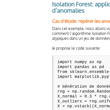
Isolation Forest: appl
d’anomalies
Cas d’étude: repérer les a
Dans cet exemple, nous allons voi
comment l’algorithme Isolation F
atypiques dans un jeu de données
Je propose le code suivante:
import numpy as np
import pandas as pd
from sklearn.ensemble
import matplotlib.pyp
# Génération de donné
rng = np.random.Rando
X_normal = 0.3 * rng.
X_outliers = rng.unif
X = np.vstack((X_norm