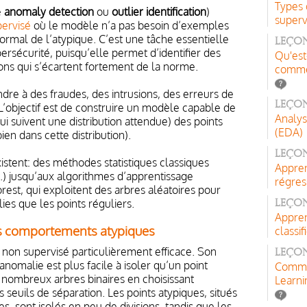
Types 
e
anomaly detection
ou
outlier identification
)
superv
pervisé
où le modèle n’a pas besoin d’exemples
ormal de l’atypique. C’est une tâche essentielle
Leçon
rsécurité, puisqu’elle permet d’identifier des
Qu'est
ns qui s’écartent fortement de la norme.
comme
re à des fraudes, des intrusions, des erreurs de
Leço
’objectif est de construire un modèle capable de
Analys
ui suivent une distribution attendue) des points
(EDA)
ien dans cette distribution).
Leçon
istent: des méthodes statistiques classiques
Appren
...) jusqu’aux algorithmes d’apprentissage
régres
est, qui exploitent des arbres aléatoires pour
ies que les points réguliers.
Leço
Appren
 les comportements atypiques
classif
non supervisé particulièrement efficace. Son
Leçon
anomalie est plus facile à isoler qu’un point
Comme
 nombreux arbres binaires en choisissant
Learni
 seuils de séparation. Les points atypiques, situés
, sont isolés en peu de divisions, tandis que les