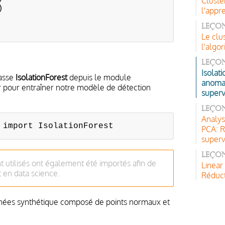
Cluste
)
l'appr
Leçon
Le clu
l'alg
Leçon
Isolati
asse
IsolationForest
depuis le module
anomal
ser pour entraîner notre modèle de détection
superv
Leçon
Analys
 import IsolationForest
PCA: R
superv
Leçon
utilisés ont également été importés afin de
Linear
 en data science.
Réduct
nnées synthétique composé de points normaux et