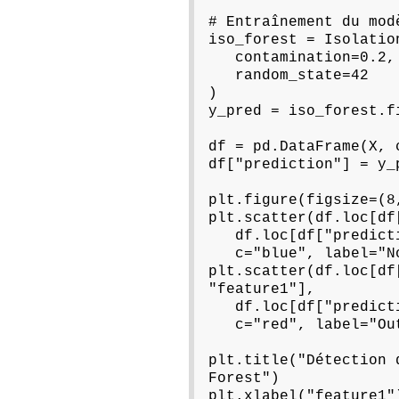
# Entraînement du mod
iso_forest = Isolatio
contamination=0.2,
random_state=42
)
y_pred = iso_forest.f
df = pd.DataFrame(X, 
df["prediction"] = y_
plt.figure(figsize=(8
plt.scatter(df.loc[df
df.loc[df["predictio
c="blue", label="No
plt.scatter(df.loc[df
"feature1"],
df.loc[df["predictio
c="red", label="Out
plt.title("Détection 
Forest")
plt.xlabel("feature1"