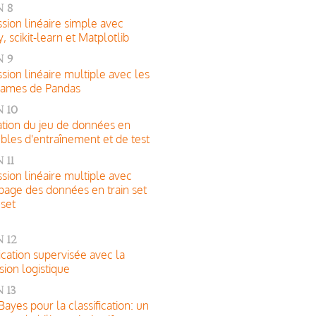
 8
sion linéaire simple avec
 scikit-learn et Matplotlib
 9
sion linéaire multiple avec les
rames de Pandas
 10
tion du jeu de données en
les d'entraînement et de test
 11
sion linéaire multiple avec
age des données en train set
 set
 12
fication supervisée avec la
sion logistique
 13
Bayes pour la classification: un