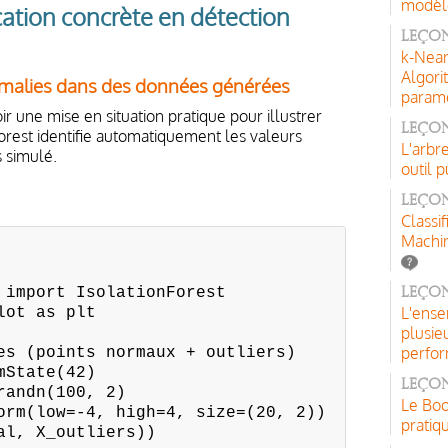
modèle
ication concrète en détection
Leçon
k-Near
Algori
nomalies dans des données générées
paramé
r une mise en situation pratique pour illustrer
Leçon
orest identifie automatiquement les valeurs
L'arbr
 simulé.
outil p
Leçon
Classi
Machi
 import IsolationForest
Leçon
L'ense
lot as plt
plusie
perfo
es (points normaux + outliers)
mState(42)
Leçon
randn(100, 2)
Le Boo
orm(low=-4, high=4, size=(20, 2))
pratiq
al, X_outliers))