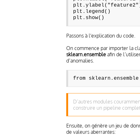
plt.ylabel("feature2"
plt.legend()
plt.show()
Passons à l'explication du code.
On commence par importer la cl
sklearn.ensemble
afin de l’utili
d’anomalies.
from sklearn.ensemble
D’autres modules couramment 
construire un pipeline complet
Ensuite, on génère un jeu de do
de valeurs aberrantes: