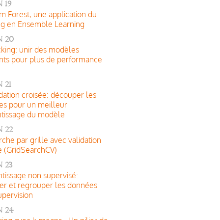
 19
 Forest, une application du
ng en Ensemble Learning
n 20
cking: unir des modèles
ents pour plus de performance
 21
idation croisée: découper les
s pour un meilleur
tissage du modèle
 22
che par grille avec validation
e (GridSearchCV)
 23
tissage non supervisé:
er et regrouper les données
upervision
n 24