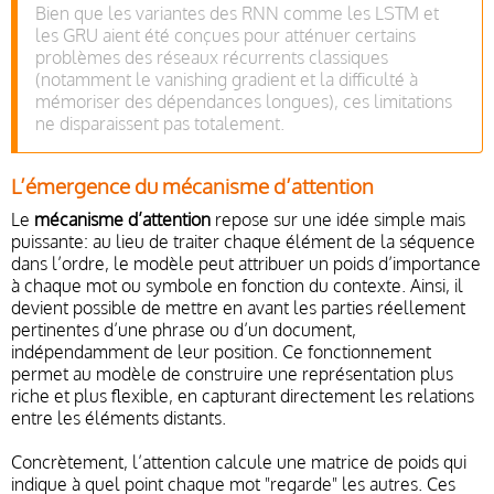
Bien que les variantes des RNN comme les LSTM et
les GRU aient été conçues pour atténuer certains
problèmes des réseaux récurrents classiques
(notamment le vanishing gradient et la difficulté à
mémoriser des dépendances longues), ces limitations
ne disparaissent pas totalement.
L’émergence du mécanisme d’attention
Le
mécanisme d’attention
repose sur une idée simple mais
puissante: au lieu de traiter chaque élément de la séquence
dans l’ordre, le modèle peut attribuer un poids d’importance
à chaque mot ou symbole en fonction du contexte. Ainsi, il
devient possible de mettre en avant les parties réellement
pertinentes d’une phrase ou d’un document,
indépendamment de leur position. Ce fonctionnement
permet au modèle de construire une représentation plus
riche et plus flexible, en capturant directement les relations
entre les éléments distants.
Concrètement, l’attention calcule une matrice de poids qui
indique à quel point chaque mot "regarde" les autres. Ces