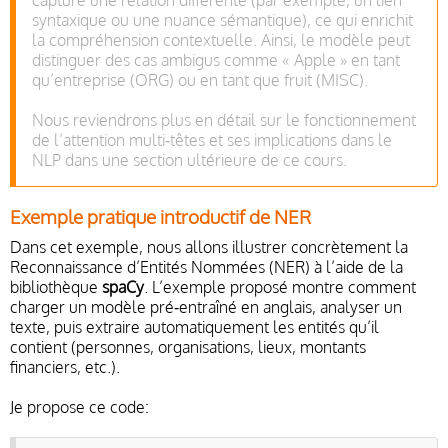
capture une relation différente (par exemple, un lien
syntaxique ou une nuance sémantique), ce qui enrichit
la compréhension contextuelle. Ainsi, le modèle peut
distinguer des cas ambigus comme « Apple » en tant
qu’entreprise (ORG) ou en tant que fruit (MISC).
Nous reviendrons plus en détail sur le fonctionnement
de l’attention multi‑têtes et ses implications dans le
NLP dans une section ultérieure de ce cours.
Exemple pratique introductif de NER
Dans cet exemple, nous allons illustrer concrètement la
Reconnaissance d’Entités Nommées (NER) à l’aide de la
bibliothèque
spaCy
. L’exemple proposé montre comment
charger un modèle pré‑entraîné en anglais, analyser un
texte, puis extraire automatiquement les entités qu’il
contient (personnes, organisations, lieux, montants
financiers, etc.).
Je propose ce code: