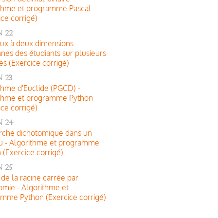
ithme et programme Pascal
ice corrigé)
 22
ux à deux dimensions -
es des étudiants sur plusieurs
es (Exercice corrigé)
 23
thme d'Euclide (PGCD) -
ithme et programme Python
ice corrigé)
n 24
rche dichotomique dans un
u - Algorithme et programme
 (Exercice corrigé)
 25
 de la racine carrée par
omie - Algorithme et
mme Python (Exercice corrigé)