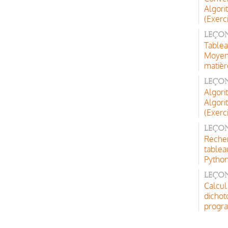
Algor
(Exerc
Leçon
Tablea
Moyenn
matièr
Leçon
Algori
Algor
(Exerc
Leço
Reche
tablea
Python
Leçon
Calcul
dichot
progra