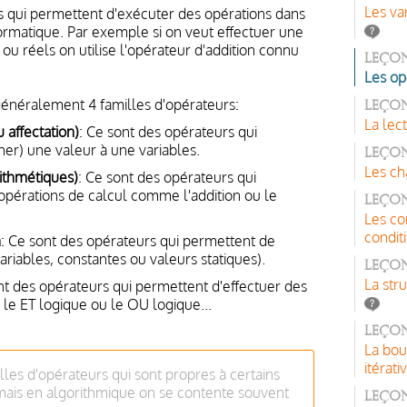
Les va
 qui permettent d'exécuter des opérations dans
matique. Par exemple si on veut effectuer une
 ou réels on utilise l'opérateur d'addition connu
Leçon
Les op
énéralement 4 familles d'opérateurs:
Leço
La lect
 affectation)
: Ce sont des opérateurs qui
ner) une valeur à une variables.
Leçon
Les ch
ithmétiques)
: Ce sont des opérateurs qui
opérations de calcul comme l'addition ou le
Leço
Les co
condit
n
: Ce sont des opérateurs qui permettent de
iables, constantes ou valeurs statiques).
Leçon
La str
nt des opérateurs qui permettent d'effectuer des
e ET logique ou le OU logique...
Leçon
La bou
itérati
illes d'opérateurs qui sont propres à certains
ais en algorithmique on se contente souvent
Leçon