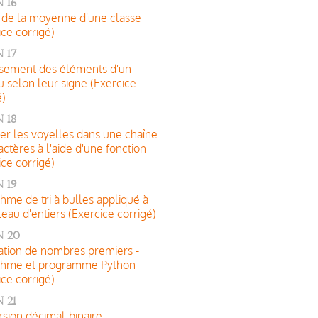
 16
 de la moyenne d'une classe
ice corrigé)
 17
sement des éléments d'un
u selon leur signe (Exercice
é)
 18
r les voyelles dans une chaîne
actères à l'aide d'une fonction
ice corrigé)
 19
thme de tri à bulles appliqué à
leau d'entiers (Exercice corrigé)
n 20
tion de nombres premiers -
ithme et programme Python
ice corrigé)
 21
sion décimal-binaire -