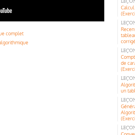
Leçon
Calcul
(Exerc
Leçon
Recen
que complet
tablea
corrig
'algorithmique
Leçon
Compte
de car
(Exerc
Leçon
Algori
un tab
Leço
Généra
Algor
(Exerc
Leçon
Conver