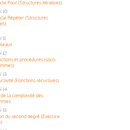
cle Pour (Structures itératives)
 10
cle Répéter (Structures
ves)
 11
bleaux
 12
nctions et procédures (sous-
ammes)
 13
ursivité (Fonctions récursives)
 14
 de la complexité des
thmes
 15
on du second degré (Exercice
é)