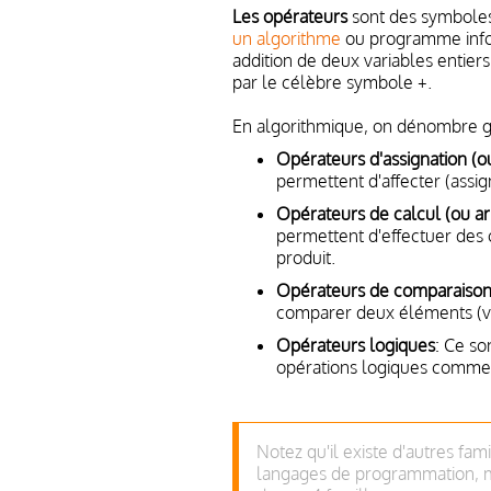
Les opérateurs
sont des symboles
un algorithme
ou programme infor
addition de deux variables entiers
par le célèbre symbole +.
En algorithmique, on dénombre g
Opérateurs d'assignation (ou
permettent d'affecter (assig
Opérateurs de calcul (ou ar
permettent d'effectuer des 
produit.
Opérateurs de comparaiso
comparer deux éléments (var
Opérateurs logiques
: Ce so
opérations logiques comme l
Notez qu'il existe d'autres fam
langages de programmation, m