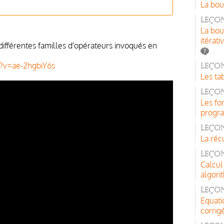
La bou
Leçon
La bou
itérati
 différentes familles d'opérateurs invoqués en
?v=ae-2hgbiY6s
Leçon
Les ta
Leçon
Les fo
progr
Leçon
La réc
Leçon
Calcul
algori
Leçon
Equati
corrig