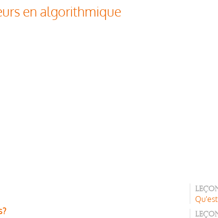
eurs en algorithmique
Leçon
Qu'est
s?
Leçon