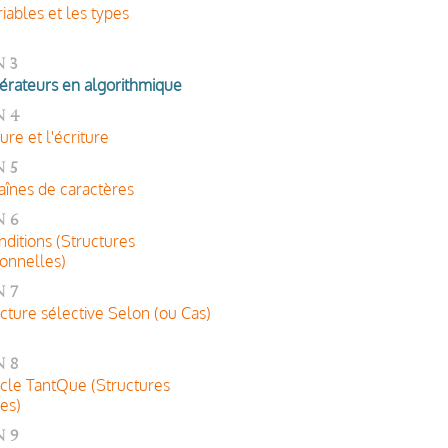
riables et les types
 3
érateurs en algorithmique
n 4
ure et l'écriture
 5
aînes de caractères
n 6
nditions (Structures
ionnelles)
 7
ucture sélective Selon (ou Cas)
 8
cle TantQue (Structures
ves)
 9