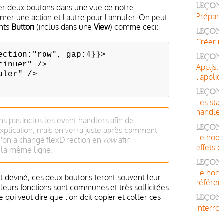
rer deux boutons dans une vue de notre
Leçon
Prépar
rmer une action et l'autre pour l'annuler. On peut
nts
Button
(inclus dans une
View
) comme ceci:
Leçon
Créer 
ection:"row", gap:4}}>
Leço
inuer" />
App.js:
ler" />
l'appl
Leçon
Les st
handl
s pas inclus les event handlers afin de
Leço
'explication, mais on verra juste après comment
Le hoo
u'on a changé flexDirection en
row
afin
effets
r la même ligne.
Leçon
Le hoo
 deviné, ces deux boutons feront souvent leur
référe
 leurs fonctions sont communes et très sollicitées
qui veut dire que l'on doit copier et coller ces
Leçon
Interr