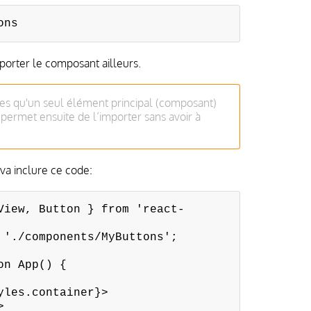
ons
mporter le composant ailleurs.
ues qu'un seul élément principal (composant)
a permet ensuite de l’importer sans avoir à
va inclure ce code:
View, Button } from 'react-
 './components/MyButtons';
on App() {
es.container}>
>