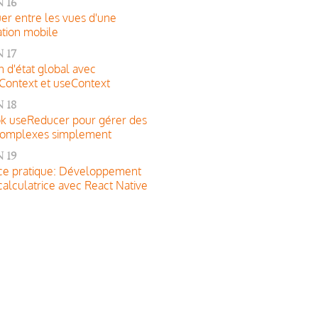
 16
er entre les vues d'une
ation mobile
 17
n d'état global avec
Context et useContext
 18
k useReducer pour gérer des
 complexes simplement
 19
ce pratique: Développement
calculatrice avec React Native