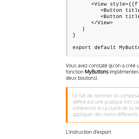
<View style={{flex
<Button title="C
<Button title="
</View>
)
}
export default MyButt
Vous avez constaté qu'on a créé 
fonction
MyButtons
implémenter
deux boutons).
Le fait de nommer le composan
définit est une pratique très 
cohérence et la clarté de la s
appliquer des noms différents.
L'instruction d'export