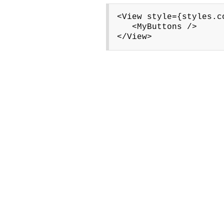
<View style={styles.c
<MyButtons />
</View>