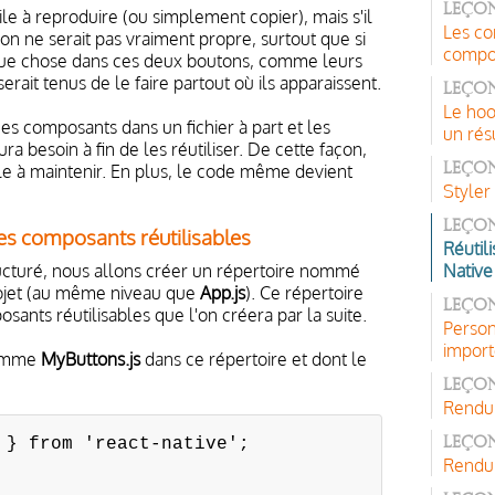
Leçon
cile à reproduire (ou simplement copier), mais s'il
Les co
ion ne serait pas vraiment propre, surtout que si
compon
que chose dans ces deux boutons, comme leurs
serait tenus de le faire partout où ils apparaissent.
Leçon
Le ho
es composants dans un fichier à part et les
un rés
ra besoin à fin de les réutiliser. De cette façon,
ile à maintenir. En plus, le code même devient
Leçon
Styler
Leçon
les composants réutilisables
Réutil
tructuré, nous allons créer un répertoire nommé
Native
rojet (au même niveau que
App.js
). Ce répertoire
Leçon
ants réutilisables que l'on créera par la suite.
Person
import
nomme
MyButtons.js
dans ce répertoire et dont le
Leçon
Rendu 
 } from 'react-native';
Leçon
Rendu 