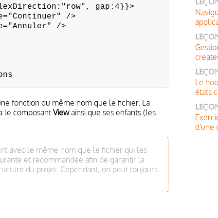
Leçon
Direction:"row", gap:4}}>
Navigu
ontinuer" />
applic
Annuler" />
Leçon
Gestio
create
Leçon
ons
Le hoo
états
une fonction du même nom que le fichier. La
Leçon
a le composant
View
ainsi que ses enfants (les
Exerci
d'une 
t avec le même nom que le fichier qui les
courante et recommandée afin de garantir la
tructure du projet. Cependant, on peut toujours