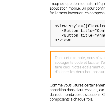
Imaginez que l'on souhaite intég
application mobile, un pour confi
facilement invoquer les composa
<View style={{flexDir
<Button title="Cont
<Button title="Annu
</View>
Dans cet exemple, nous n'avon
soulager le code et faciliter l
faire ceci. Notez également q
d'aligner les deux boutons su
Comme vous l'aurez certainement
apparition dans d'autres vues, car
dans de nombreuses situations. Ce 
composants à chaque fois.