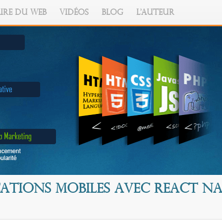
IRE DU WEB
VIDÉOS
BLOG
L'AUTEUR
cations mobiles avec React Na