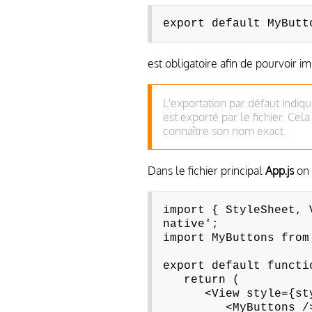
export default MyButt
est obligatoire afin de pourvoir i
L'exportation par défaut indiq
est exporté par le fichier. Cel
connaître son nom exact.
Dans le fichier principal
App.js
on 
import { StyleSheet, 
native';
import MyButtons from
export default functi
return (
<View style={styl
<MyButtons /