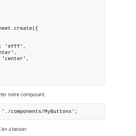
heet.create({
'#fff',
ter',
center',
er notre composant:
 './components/MyButtons';
l'en a besoin: