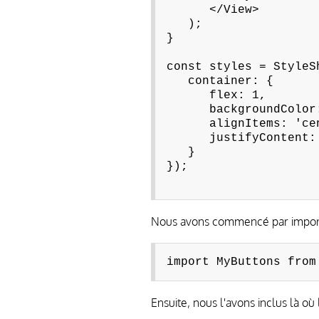
</View>
);
}
const styles = StyleS
container: {
flex: 1,
backgroundColor: 
alignItems: 'cen
justifyContent: '
}
});
Nous avons commencé par import
import MyButtons from
Ensuite, nous l'avons inclus là où 