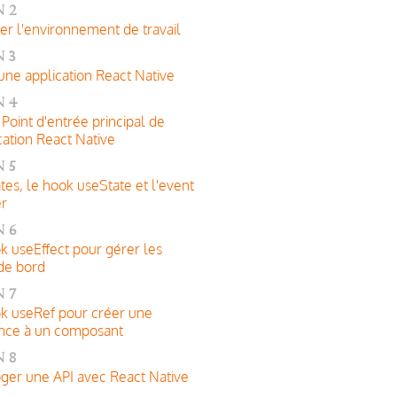
 2
er l'environnement de travail
 3
une application React Native
n 4
 Point d'entrée principal de
ication React Native
 5
ates, le hook useState et l'event
er
n 6
k useEffect pour gérer les
 de bord
 7
k useRef pour créer une
nce à un composant
 8
oger une API avec React Native