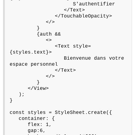
S'authentifier
</Text>
</TouchableOpacity>
</>
}
{auth &&
<>
<Text style=
{styles.text}>
Bienvenue dans votre
espace personnel
</Text>
</>
}
</View>
);
}
const styles = StyleSheet.create({
container: {
flex: 1,
gap:6,