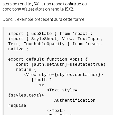
alors on rend le JSX1, sinon (condition!=true ou
condition==false) alors on rend le JSX2.
Donc, l''exemple précédent aura cette forme:
import { useState } from 'react';
import { StyleSheet, View, TextInput,
Text, TouchableOpacity } from 'react-
native';
export default function App() {
const [auth,setAuth]=useState(true)
return (
<View style={styles.container}>
{!auth ?
<>
<Text style=
{styles.text}>
Authentification
requise
</Text>