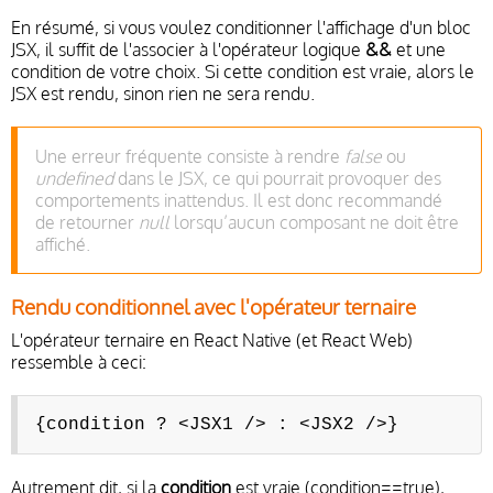
En résumé, si vous voulez conditionner l'affichage d'un bloc
JSX, il suffit de l'associer à l'opérateur logique
&&
et une
condition de votre choix. Si cette condition est vraie, alors le
JSX est rendu, sinon rien ne sera rendu.
Une erreur fréquente consiste à rendre
false
ou
undefined
dans le JSX, ce qui pourrait provoquer des
comportements inattendus. Il est donc recommandé
de retourner
null
lorsqu’aucun composant ne doit être
affiché.
Rendu conditionnel avec l'opérateur ternaire
L'opérateur ternaire en React Native (et React Web)
ressemble à ceci:
{condition ? <JSX1 /> : <JSX2 />}
Autrement dit, si la
condition
est vraie (condition==true),