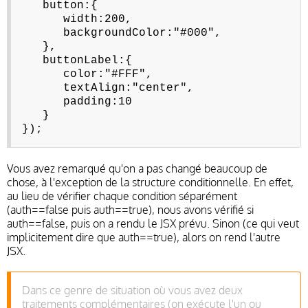
button:{
width:200,
backgroundColor:"#000",
},
buttonLabel:{
color:"#FFF",
textAlign:"center",
padding:10
}
});
Vous avez remarqué qu'on a pas changé beaucoup de
chose, à l'exception de la structure conditionnelle. En effet,
au lieu de vérifier chaque condition séparément
(auth==false puis auth==true), nous avons vérifié si
auth==false, puis on a rendu le JSX prévu. Sinon (ce qui veut
implicitement dire que auth==true), alors on rend l'autre
JSX.
Dans ce genre de situation où vous avez deux
traitements complémentaires (on exécute l'un ou