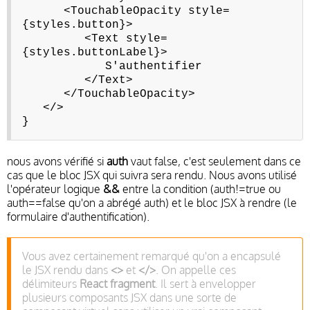
<TouchableOpacity style=
{styles.button}>
<Text style=
{styles.buttonLabel}>
S'authentifier
</Text>
</TouchableOpacity>
</>
}
nous avons vérifié si
auth
vaut false, c'est seulement dans ce
cas que le bloc JSX qui suivra sera rendu. Nous avons utilisé
l'opérateur logique
&&
entre la condition (auth!=true ou
auth==false qu'on a abrégé auth) et le bloc JSX à rendre (le
formulaire d'authentification).
Vous avez certainement remarqué qu'on a encapsulé
le JSX rendu dans
<>
et
</>
. On appelle ces
délimiteurs
React fragment
. Il sert à envelopper
plusieurs composants JSX dans une sorte de