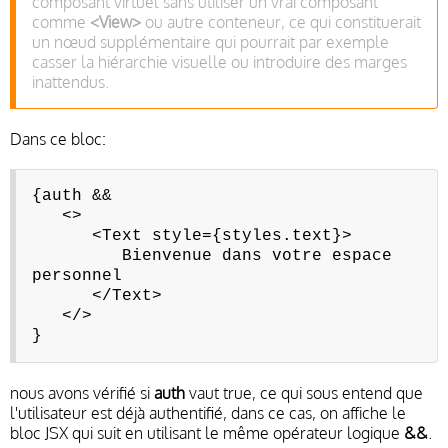
composant virtuel sans utiliser un vrai composant
comme
<View>
ou autre conteneur, ce qui constituerait
un nœud supplémentaire qui pourrait par exemple
casser la hiérarchie visuelle ou introduire des marges
inattendus.
Dans ce bloc:
{auth &&
<>
<Text style={styles.text}>
Bienvenue dans votre espace
personnel
</Text>
</>
}
nous avons vérifié si
auth
vaut true, ce qui sous entend que
l'utilisateur est déjà authentifié, dans ce cas, on affiche le
bloc JSX qui suit en utilisant le même opérateur logique
&&
.