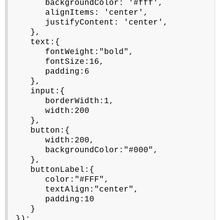
backgroundColor: '#fff',
alignItems: 'center',
justifyContent: 'center',
},
text:{
fontWeight:"bold",
fontSize:16,
padding:6
},
input:{
borderWidth:1,
width:200
},
button:{
width:200,
backgroundColor:"#000",
},
buttonLabel:{
color:"#FFF",
textAlign:"center",
padding:10
}
});