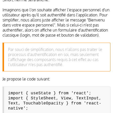
Imaginons que l'on souhaite afficher l'espace personnel d'un
utilisateur après qu'il soit authentifié dans l'application. Pour
simplifier, nous allons juste afficher le message "Bienvenu
dans votre espace personnel". Mais si celui-ci n'est pas
authentifier, alors on affiche un formulaire d'authentification
classique (login, mot de passe et bouton de validation).
Par souci de simplification, nous n'allons pas traiter le
processus d'authentification en soi, mais seulement
l'affichage des composants requis à cet effet au cas
l'utilisateur n'es pas authentifié.
Je propose le code suivant:
import { useState } from 'react';
import { StyleSheet, View, TextInput,
Text, TouchableOpacity } from 'react-
native';