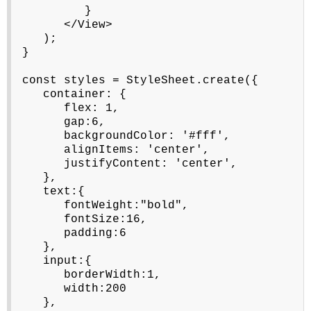
}
</View>
);
}
const styles = StyleSheet.create({
container: {
flex: 1,
gap:6,
backgroundColor: '#fff',
alignItems: 'center',
justifyContent: 'center',
},
text:{
fontWeight:"bold",
fontSize:16,
padding:6
},
input:{
borderWidth:1,
width:200
},