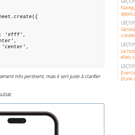
Leçon
Navigu
applic
heet.create({
Leçon
Gestio
'#fff',
create
ter',
Leçon
center',
Le hoo
états
Leçon
Exerci
ment très pertinent, mais il sert juste à clarifier
d'une 
ultat: