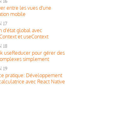
 16
er entre les vues d'une
ation mobile
 17
n d'état global avec
Context et useContext
 18
k useReducer pour gérer des
 complexes simplement
 19
ce pratique: Développement
calculatrice avec React Native