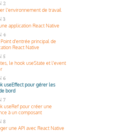
 2
er l'environnement de travail
 3
une application React Native
n 4
 Point d'entrée principal de
ication React Native
 5
ates, le hook useState et l'event
er
n 6
k useEffect pour gérer les
 de bord
 7
k useRef pour créer une
nce à un composant
 8
oger une API avec React Native