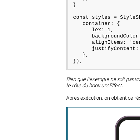
}
const styles = StyleS
container: {
lex: 1,
backgroundColor: 
alignItems: 'cen
justifyContent: '
},
});
Bien que l'exemple ne soit pas vrai
le rôle du hook useEffect.
Après exécution, on obtient ce rés