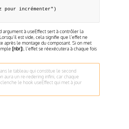
 pour incrémenter")
 argument à useEffect sert à contrôler la
orsqu’il est vide, cela signifie que l’effet ne
uste après le montage du composant. Si on met
xemple
[nbr]
), l’effet se réexécutera à chaque fois
ans le tableau qui constitue le second
n aura un re-redering infini, car chaque
enche le hook useEffect qui met à jour