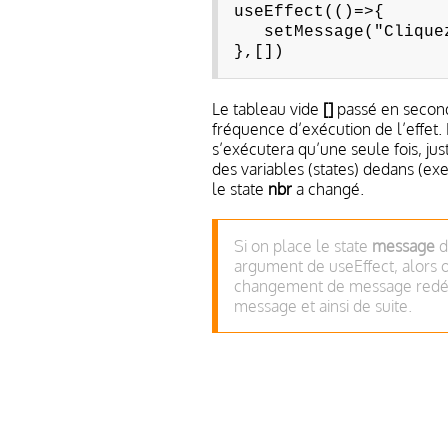
useEffect(()=>{
setMessage("Cliquez
},[])
Le tableau vide
[]
passé en second
fréquence d’exécution de l’effet. L
s’exécutera qu’une seule fois, j
des variables (states) dedans (e
le state
nbr
a changé.
Si on place le state
message
d
argument de useEffect, alors o
changement de message redécl
message et ainsi de suite.