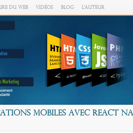
IRE DU WEB
VIDÉOS
BLOG
L'AUTEUR
cations mobiles avec React Na