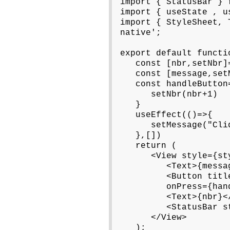
import { StatusBar } 
import { useState , u
import { StyleSheet, 
native';
export default functi
const [nbr,setNbr]=
const [message,setM
const handleButton=
setNbr(nbr+1)
}
useEffect(()=>{
setMessage("Clique
},[])
return (
<View style={styl
<Text>{message}
<Button title="I
onPress={handle
<Text>{nbr}</T
<StatusBar styl
</View>
);