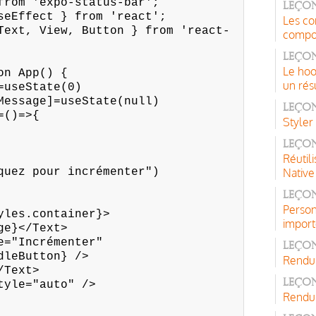
from 'expo-status-bar';
Leçon
seEffect } from 'react';
Les co
Text, View, Button } from 'react-
compon
Leçon
Le ho
on App() {
un rés
useState(0)
essage]=useState(null)
Leçon
()=>{
Styler
Leçon
Réutil
z pour incrémenter")
Native
Leçon
Person
es.container}>
import
</Text>
ncrémenter"
Leçon
Button} />
Rendu 
ext>
Leçon
e="auto" />
Rendu 