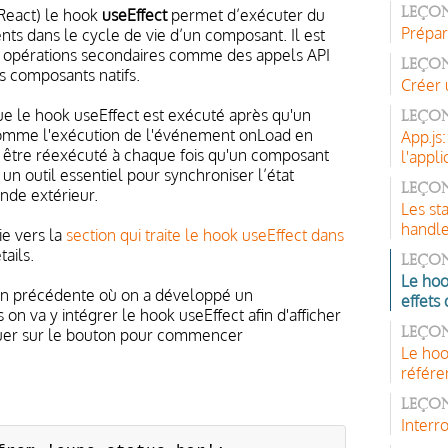
React) le hook
useEffect
permet d’exécuter du
Leçon
Prépar
ts dans le cycle de vie d’un composant. Il est
es opérations secondaires comme des appels API
Leçon
s composants natifs.
Créer 
ue le hook useEffect est exécuté après qu'un
Leço
omme l'exécution de l'événement onLoad en
App.js:
t être réexécuté à chaque fois qu'un composant
l'appl
 un outil essentiel pour synchroniser l’état
Leçon
nde extérieur.
Les st
handl
e vers la
section qui traite le hook useEffect dans
ails.
Leço
Le hoo
on précédente où on a développé un
effets
 on va y intégrer le hook useEffect afin d'afficher
quer sur le bouton pour commencer
Leçon
Le hoo
référe
Leçon
Interr