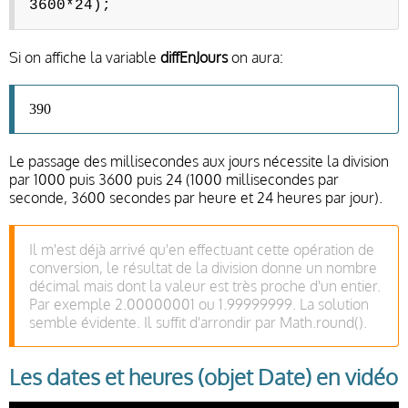
3600*24);
Si on affiche la variable
diffEnJours
on aura:
390
Le passage des millisecondes aux jours nécessite la division
par 1000 puis 3600 puis 24 (1000 millisecondes par
seconde, 3600 secondes par heure et 24 heures par jour).
Il m'est déjà arrivé qu'en effectuant cette opération de
conversion, le résultat de la division donne un nombre
décimal mais dont la valeur est très proche d'un entier.
Par exemple 2.00000001 ou 1.99999999. La solution
semble évidente. Il suffit d'arrondir par Math.round().
Les dates et heures (objet Date) en vidéo