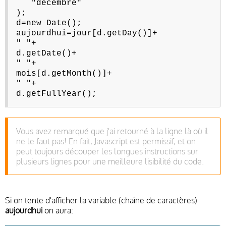
"décembre"
);
d=new Date();
aujourdhui=jour[d.getDay()]+
" "+
d.getDate()+
" "+
mois[d.getMonth()]+
" "+
d.getFullYear();
Vous avez remarqué que j'ai retourné à la ligne là où il
ne le faut pas! En fait, Javascript est permissif, et on
peut toujours découper les longues instructions sur
plusieurs lignes pour une meilleure lisibilité du code.
Si on tente d'afficher la variable (chaîne de caractères)
aujourdhui
on aura: