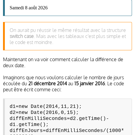
Samedi 8 août 2026
On aurait pu réussir le même résultat avec la structure
switch case
. Mais avec les tableaux c'est plus simple et
le code est moindre.
Maintenant on va voir comment calculer la différence de
deux date.
Imaginons que nous voulons calculer le nombre de jours
écoulée du
21 décembre 2014
au
15 janvier 2016
. Le code
peut être écrit comme ceci:
d1=new Date(2014,11,21);
d2=new Date(2016,0,15);
diffEnMilliSecondes=d2.getTime()-
d1.getTime();
diffEnJours=diffEnMilliSecondes/(1000*