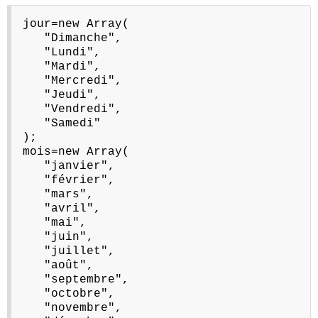
jour=new Array(
"Dimanche",
"Lundi",
"Mardi",
"Mercredi",
"Jeudi",
"Vendredi",
"Samedi"
);
mois=new Array(
"janvier",
"février",
"mars",
"avril",
"mai",
"juin",
"juillet",
"août",
"septembre",
"octobre",
"novembre",