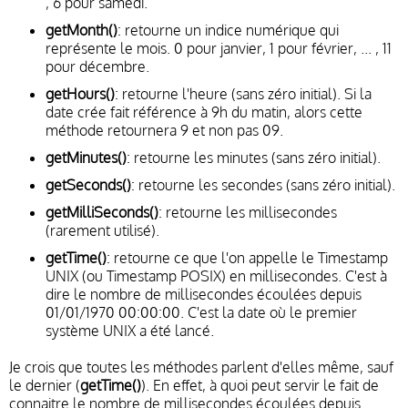
, 6 pour samedi.
getMonth()
: retourne un indice numérique qui
représente le mois. 0 pour janvier, 1 pour février, ... , 11
pour décembre.
getHours()
: retourne l'heure (sans zéro initial). Si la
date crée fait référence à 9h du matin, alors cette
méthode retournera 9 et non pas 09.
getMinutes()
: retourne les minutes (sans zéro initial).
getSeconds()
: retourne les secondes (sans zéro initial).
getMilliSeconds()
: retourne les millisecondes
(rarement utilisé).
getTime()
: retourne ce que l'on appelle le Timestamp
UNIX (ou Timestamp POSIX) en millisecondes. C'est à
dire le nombre de millisecondes écoulées depuis
01/01/1970 00:00:00. C'est la date où le premier
système UNIX a été lancé.
Je crois que toutes les méthodes parlent d'elles même, sauf
le dernier (
getTime()
). En effet, à quoi peut servir le fait de
connaitre le nombre de millisecondes écoulées depuis