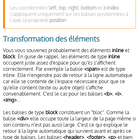
Les coordonnées
left
,
top
,
right
,
bottom
et
z-index
s'appliquent uniquement sur les balises positionnées à
l'aide la propriété
position
.
Transformation des éléments
Vous vous souvenez probablement des éléments
inline
et
block
. En guise de rappel, les éléments de type
inline
occupent juste assez d'espace pour qu'ils s'affichent
correctement. Par exemple la balise
<span>
est de type
inline. Elle n'engendre pas de retour à la ligne automatique
car elle se contente de l'espace nécessaire pour que ce
qu'elle contient (texte ou autre objet) s'affiche
convenablement. C'est le cas pour les balises
<b>
,
<i>
,
<img>
...
Les balises de type
block
constituent un "bloc". Comme la
balise
<div>
elle occupe toute la largeur de la page même si
son contenu n'est pas aussi large. C'est ce qui explique le
retour à la ligne automatique qui survient avant et après ce
type de balises. Les balises
<header>
,
<footer>
,
<p>
et bien