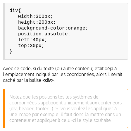
div{
width:300px;
height:200px;
background-color:orange;
position:absolute;
left:40px;
top:30px;
}
Avec ce code, si du texte (ou autre contenu) était déjà à
l'emplacement indiqué par les coordonnées, alors il serait
caché par la balise
<div>
.
Notez que les positions les les systèmes de
coordonnées s'appliquent uniquement aux conteneurs
(div, header, footer...). Si vous voulez les appliquer à
une image par exemple, il faut donc la mettre dans un
conteneur et appliquer à celui-ci le style souhaité.