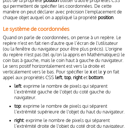
plus de la propriété
position
utiliser d'autre propriétés CSS
qui permettent de spécifier les coordonnées. De cette
manière on peut déclarer avec précision l'emplacement de
chaque objet auquel on a appliqué la propriété
position
.
Le système de coordonnées
Quand on parle de coordonnées, on pense à un repère. Le
repère n'est en fait rien d'autre que l’écran de l'utilisateur
(ou la fenêtre du navigateur pour être plus précis). L'origine
du repère n'est pas (tel qu'on la appris en Mathématiques) le
coin bas à gauche, mais le coin haut à gauche du navigateur.
Le sens positif horizontalement est vers la droite et
verticalement vers le bas. Pour spécifier le
x
et le
y
on fait
appel aux propriétés CSS
left
,
top
,
right
et
bottom
.
left
: exprime le nombre de pixels qui séparent
l’extrémité gauche de l'objet du coté gauche du
navigateur.
top
: exprime le nombre de pixels qui séparent
l’extrémité supérieure de l'objet du haut du navigateur.
right
: exprime le nombre de pixels qui séparent
l’extrémité droite de l'objet du coté droit du navigateur.