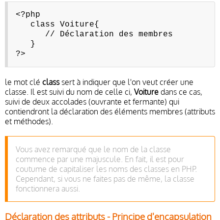
<?php
class Voiture{
// Déclaration des membres
}
?>
le mot clé
class
sert à indiquer que l'on veut créer une
classe. Il est suivi du nom de celle ci,
Voiture
dans ce cas,
suivi de deux accolades (ouvrante et fermante) qui
contiendront la déclaration des éléments membres (attributs
et méthodes).
Vous avez remarqué que le nom de la classe
commence par une majuscule. En fait, il est pour
coutume de capitaliser les noms des classes en PHP.
Cependant, si vous ne faites pas de même, la classe
fonctionnera aussi.
Déclaration des attributs - Principe d'encapsulation