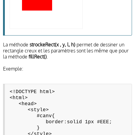
La méthode
strockeRect(x , y, l, h)
permet de dessiner un
rectangle creux et les paramètres sont les même que pour
la méthode
fillRect()
.
Exemple:
<!DOCTYPE html>
<html>
<head>
<style>
#canv{
border:solid 1px #EEE;
}
</style>