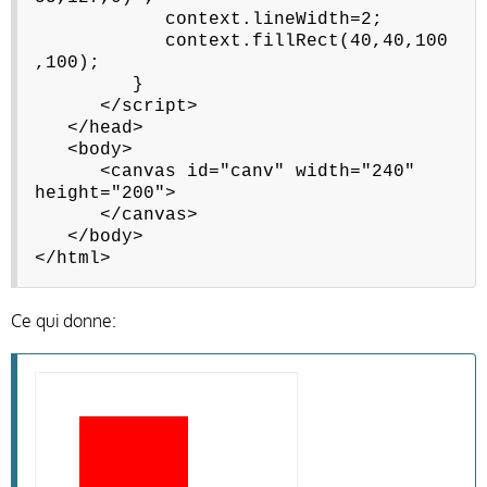
context.lineWidth=2;
context.fillRect(40,40,100
,100);
}
</script>
</head>
<body>
<canvas id="canv" width="240"
height="200">
</canvas>
</body>
</html>
Ce qui donne: