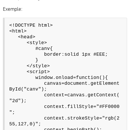
Exemple:
<!DOCTYPE html>
<html>
<head>
<style>
#canv{
border:solid 1px #EEE;
}
</style>
<script>
window.onload=function(){
canvas=document.getElement
ById("canv");
context=canvas.getContext(
"2d");
context.fillStyle="#FF0000
";
context.strokeStyle="rgb(2
55,127,0)";