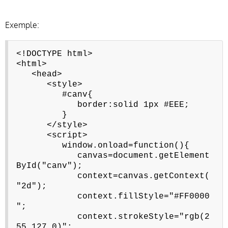
Exemple:
<!DOCTYPE html>
<html>
<head>
<style>
#canv{
border:solid 1px #EEE;
}
</style>
<script>
window.onload=function(){
canvas=document.getElement
ById("canv");
context=canvas.getContext(
"2d");
context.fillStyle="#FF0000
";
context.strokeStyle="rgb(2
55,127,0)";