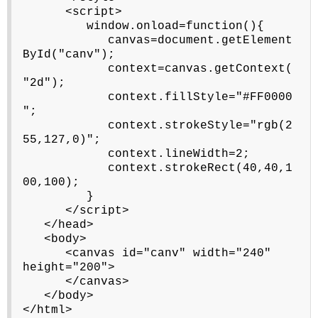
<script>
window.onload=function(){
canvas=document.getElement
ById("canv");
context=canvas.getContext(
"2d");
context.fillStyle="#FF0000
";
context.strokeStyle="rgb(2
55,127,0)";
context.lineWidth=2;
context.strokeRect(40,40,1
00,100);
}
</script>
</head>
<body>
<canvas id="canv" width="240"
height="200">
</canvas>
</body>
</html>