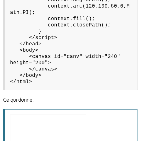
context.beginPath();
context.arc(120,100,80,0,M
ath.PI);
context.fill();
context.closePath();
}
</script>
</head>
<body>
<canvas id="canv" width="240"
height="200">
</canvas>
</body>
</html>
Ce qui donne: